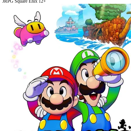
JRPG
Square Enix
12+