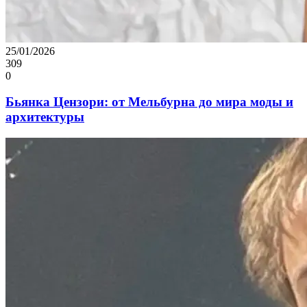
25/01/2026
309
0
Бьянка Цензори: от Мельбурна до мира моды и
архитектуры