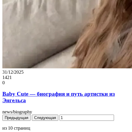
31/12/2025
1421
0
Baby Cute — биография и путь артистки из
Энгельса
news/biography
Предыдущая
Следующая
из
10
страниц