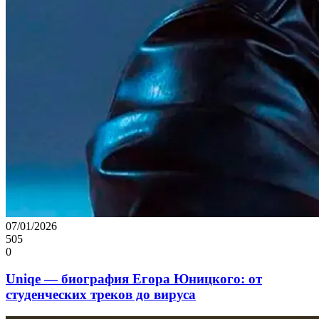
07/01/2026
505
0
Uniqe — биография Егора Юницкого: от
студенческих треков до вируса