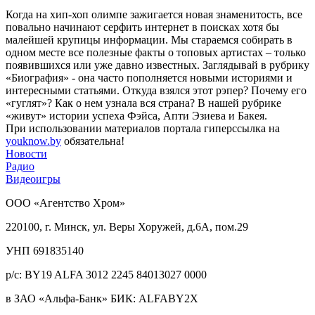
Когда на хип-хоп олимпе зажигается новая знаменитость, все
повально начинают серфить интернет в поисках хотя бы
малейшей крупицы информации. Мы стараемся собирать в
одном месте все полезные факты о топовых артистах – только
появившихся или уже давно известных. Заглядывай в рубрику
«Биография» - она часто пополняется новыми историями и
интересными статьями. Откуда взялся этот рэпер? Почему его
«гуглят»? Как о нем узнала вся страна? В нашей рубрике
«живут» истории успеха Фэйса, Апти Эзиева и Бакея.
При использовании материалов портала гиперссылка на
youknow.by
обязательна!
Новости
Радио
Видеоигры
ООО «Агентство Хром»
220100, г. Минск, ул. Веры Хоружей, д.6А, пом.29
УНП 691835140
р/с: BY19 ALFA 3012 2245 84013027 0000
в ЗАО «Альфа-Банк» БИК: ALFABY2X