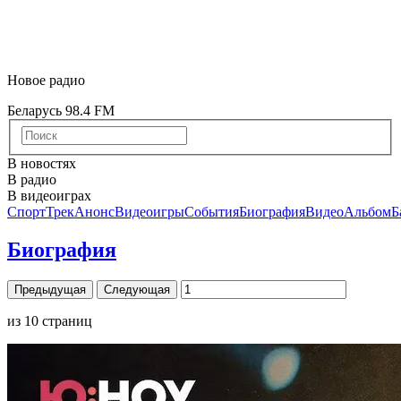
Новое радио
Беларусь 98.4 FM
В новостях
В радио
В видеоиграх
Спорт
Трек
Анонс
Видеоигры
События
Биография
Видео
Альбом
Б
Биография
Предыдущая
Следующая
из
10
страниц