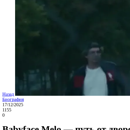
Назад
Биография
17/12/2025
1155
0
Babyface Melo — путь от двор