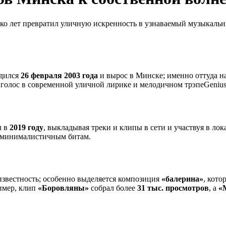
ько лет превратил уличную искренность в узнаваемый музыкальн
одился
26 февраля 2003 года
и вырос в Минске; именно оттуда на
голос в современной уличной лирике и мелодичном трэпеGenius
л в
2019 году
, выкладывая треки и клипы в сети и участвуя в ло
и минималистичным битам.
известность; особенно выделяется композиция
«балерина»
, кото
имер, клип
«Боровляны»
собрал более
31 тыс. просмотров
, а
«