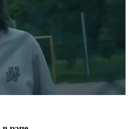
 в рэпе