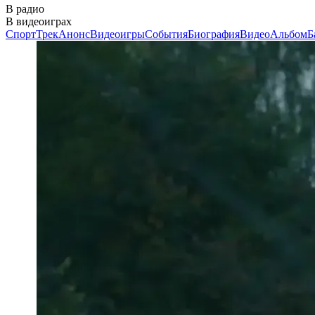
В радио
В видеоиграх
Спорт
Трек
Анонс
Видеоигры
События
Биография
Видео
Альбом
Б