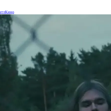
атл
Кино