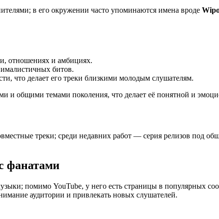
нителями; в его окружении часто упоминаются имена вроде
Wip
и, отношениях и амбициях.
инималистичных битов.
ти, что делает его треки близкими молодым слушателям.
ми и общими темами поколения, что делает её понятной и эмоц
совместные треки; среди недавних работ — серия релизов под о
с фанатами
музыки; помимо YouTube, у него есть страницы в популярных со
имание аудитории и привлекать новых слушателей.