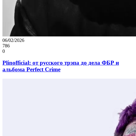
06/02/2026
786
0
Plinofficial: от русского трэпа до дела ФБР и
альбома Perfect Crime