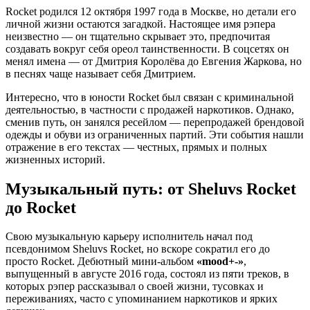
Rocket родился 12 октября 1997 года в Москве, но детали его
личной жизни остаются загадкой. Настоящее имя рэпера
неизвестно — он тщательно скрывает это, предпочитая
создавать вокруг себя ореол таинственности. В соцсетях он
менял имена — от Дмитрия Королёва до Евгения Жаркова, но
в песнях чаще называет себя Дмитрием.
Интересно, что в юности Rocket был связан с криминальной
деятельностью, в частности с продажей наркотиков. Однако,
сменив путь, он занялся ресейлом — перепродажей брендовой
одежды и обуви из ограниченных партий. Эти события нашли
отражение в его текстах — честных, прямых и полных
жизненных историй.
Музыкальный путь: от Sheluvs Rocket
до Rocket
Свою музыкальную карьеру исполнитель начал под
псевдонимом Sheluvs Rocket, но вскоре сократил его до
просто Rocket. Дебютный мини-альбом
«mood+-»
,
выпущенный в августе 2016 года, состоял из пяти треков, в
которых рэпер рассказывал о своей жизни, тусовках и
переживаниях, часто с упоминанием наркотиков и ярких