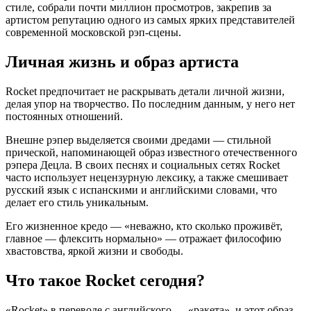
стиле, собрали почти миллион просмотров, закрепив за
артистом репутацию одного из самых ярких представителей
современной московской рэп-сцены.
Личная жизнь и образ артиста
Rocket предпочитает не раскрывать детали личной жизни,
делая упор на творчество. По последним данным, у него нет
постоянных отношений.
Внешне рэпер выделяется своими дредами — стильной
прической, напоминающей образ известного отечественного
рэпера Децла. В своих песнях и социальных сетях Rocket
часто использует нецензурную лексику, а также смешивает
русский язык с испанскими и английскими словами, что
делает его стиль уникальным.
Его жизненное кредо — «неважно, кто сколько проживёт,
главное — флексить нормально» — отражает философию
хвастовства, яркой жизни и свободы.
Что такое Rocket сегодня?
«Rocket» в переводе с английского — «ракета», и этот образ