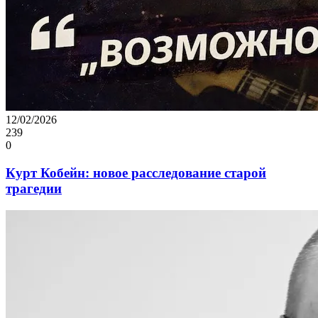
12/02/2026
239
0
Курт Кобейн: новое расследование старой
трагедии