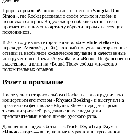
девушек.
Прорыв произошёл после клипа на песню
«Sangria, Don
Simon»
, где Rocket рассказал о своём отдыхе и любви к
испанской сангрии. Видео быстро набрало сотни тысяч
просмотров и помогло артисту обрести первых настоящих
поклонников.
В 2017 году вышел второй мини-альбом
«Interstellar»
(в
переводе «Межзвёздный»), который получил восторженные
отзывы за необычное космическое звучание и качественные
инструменталы. Треки «Skywalker» и «Bound Thug» особенно
выделялись, а клип на «Bound Thug» собрал множество
положительных отзывов.
Взлёт и признание
После успеха второго альбома Rocket начал сотрудничать с
концертным агентством
«Rhymes Booking»
и выступил на
престижном фестивале «Rhymes Show» перед четырьмя
тысячами зрителей, разделив сцену с ведущими
представителями новой школы русского рэпа.
Дальнейшие видеоработы —
«Track 18»
,
«Trap Day»
и
«Инкассатор»
— выпущенные в мрачном и агрессивном