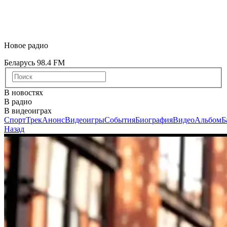
Новое радио
Беларусь 98.4 FM
В новостях
В радио
В видеоиграх
Спорт
Трек
Анонс
Видеоигры
События
Биография
Видео
Альбом
Б
Назад