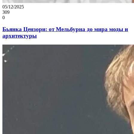
05/12/2025
309
0
Бьянка Цензори: от Мельбурна до мира моды и
архитектуры