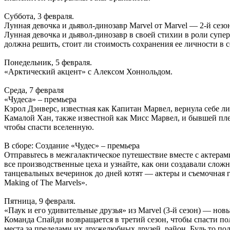
Суббота, 3 февраля.
Лунная девочка и дьявол-динозавр Marvel от Marvel — 2-й сез
Лунная девочка и дьявол-динозавр в своей стихии в роли супер
должна решить, стоит ли стоимость сохранения ее личности в се
Понедельник, 5 февраля.
«Арктический акцент» с Алексом Хоннольдом.
Среда, 7 февраля
«Чудеса» – премьера
Кэрол Дэнверс, известная как Капитан Марвел, вернула себе л
Камалой Хан, также известной как Мисс Марвел, и бывшей пле
чтобы спасти вселенную.
В сборе: Создание «Чудес» – премьера
Отправьтесь в межгалактическое путешествие вместе с актерами
все производственные цеха и узнайте, как они создавали сло
танцевальных вечеринок до дней котят — актеры и съемочная г
Making of The Marvels».
Пятница, 9 февраля.
«Паук и его удивительные друзья» из Marvel (3-й сезон) — нов
Команда Спайди возвращается в третий сезон, чтобы спасти 
места за пределами их дружелюбных друзей. район. Будь то п