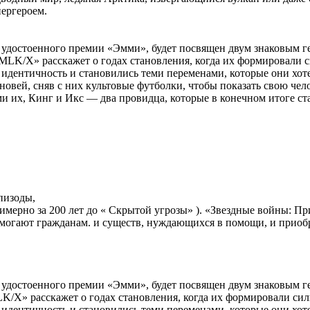
ергероем.
 удостоенного премии «Эмми», будет посвящен двум знаковым 
 MLK/X» расскажет о годах становления, когда их формировали 
 идентичность и становились теми переменами, которые они хот
ыновей, сняв с них культовые футболки, чтобы показать свою ч
и их, Кинг и Икс — два провидца, которые в конечном итоге с
пизоды,
имерно за 200 лет до « Скрытой угрозы» ). «Звездные войны: 
омогают гражданам. и существ, нуждающихся в помощи, и приобр
 удостоенного премии «Эмми», будет посвящен двум знаковым 
/X» расскажет о годах становления, когда их формировали сил
 идентичность и становились теми переменами, которые они хот