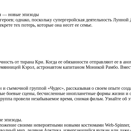
он — новые эпизоды
героев; однако, поскольку супергеройская деятельность Лунной 
крете тех потерь, которые она несет ее семье.
ичность от тирана Кри. Когда ее обязанности отправляют ее в а
мянницей Кэрол, астронавтом капитаном Моникой Рамбо. Вместе
 и съемочной группой «Чудес», рассказывая о своем опыте созда
жные боевые сцены, бесчисленные инопланетные формы жизни и 
руппа провели незабываемое время, снимая фильм. Узнайте об э
ые эпизоды.
положение своими невероятными новыми костюмами Web-Spinner,
одводный мир, ледяная Арктика, извергающийся вулкан или даже