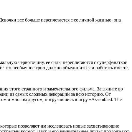
Девочки все больше переплетается с ее личной жизнью, она
номальную червоточину, ее силы переплетаются с суперфанаткой
 это необычное трио должно объединиться и работать вместе,
ния этого странного и замечательного фильма. Загляните во
одни из самых сложных декораций за всю историю. От
том и многом другом, погрузившись в игру «Assembled: The
 которые позволяют им исследовать новые захватывающие
 открытый космос, Паук и его удивительные друзья продолжают