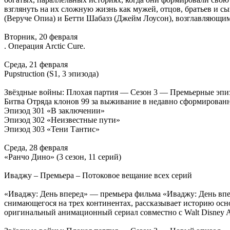
взглянуть на их сложную жизнь как мужей, отцов, братьев и с
(Веруче Опиа) и Бетти Шабазз (Джейм Лоусон), возглавляющим
Вторник, 20 февраля
. Операция Arctic Cure.
Среда, 21 февраля
Pupstruction (S1, 3 эпизода)
Звёздные войны: Плохая партия — Сезон 3 — Премьерные эпи
Битва Отряда клонов 99 за выживание в недавно сформирован
Эпизод 301 «В заключении»
Эпизод 302 «Неизвестные пути»
Эпизод 303 «Тени Тантис»
Среда, 28 февраля
«Ранчо Дино» (3 сезон, 11 серий)
Иваджу – Премьера – Потоковое вещание всех серий
«Иваджу: День вперед» — премьера фильма «Иваджу: День впе
снимающегося на трех континентах, рассказывает историю осн
оригинальный анимационный сериал совместно с Walt Disney Anim