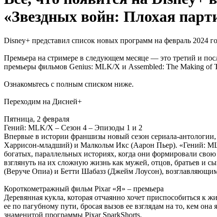
«Звездных войн: Плохая парт
Disney+ представил список новых программ на февраль 2024 го
Премьера на стримере в следующем месяце — это третий и пос
премьеры фильмов Genius: MLK/X и Assembled: The Making of Th
Ознакомьтесь с полным списком ниже.
Переходим на Дисней+
Пятница, 2 февраля
Гений: MLK/X – Сезон 4 – Эпизоды 1 и 2
Впервые в истории франшизы новый сезон сериала-антологии,
Харрисон-младший) и Малкольм Икс (Аарон Пьер). «Гений: MLK
богатых, параллельных историях, когда они формировали свою
взглянуть на их сложную жизнь как мужей, отцов, братьев и с
(Веруче Опиа) и Бетти Шабазз (Джейм Лоусон), возглавляющим
Короткометражный фильм Pixar «Я» – премьера
Деревянная кукла, которая отчаянно хочет приспособиться к жи
ее по пагубному пути, бросая вызов ее взглядам на то, кем он
знаменитой программы Pixar SparkShorts.