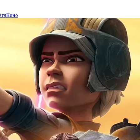
атл
Кино