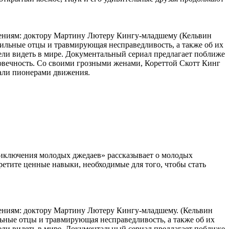
гениям: доктору Мартину Лютеру Кингу-младшему (Кельвин
сильные отцы и травмирующая несправедливость, а также об их
ели видеть в мире. Документальный сериал предлагает поближе
еловечность. Со своими грозными женами, Кореттой Скотт Кинг
тали пионерами движения.
Приключения молодых джедаев» рассказывает о молодых
етите ценные навыки, необходимые для того, чтобы стать
гениям: доктору Мартину Лютеру Кингу-младшему. (Кельвин
ьные отцы и травмирующая несправедливость, а также об их
ели видеть в мире. Документальный сериал предлагает поближе