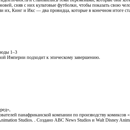
ыновей, сняв с них культовые футболки, чтобы показать свою ч
и их, Кинг и Икс — два провидца, которые в конечном итоге с
зоды 1–3
ной Империи подходит к эпическому завершению.
ред»,
ователей панафриканской компании по производству комиксов «К
ation Studios. . Создано ABC News Studios и Walt Disney Animat