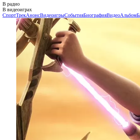
В радио
В видеоиграх
Спорт
Трек
Анонс
Видеоигры
События
Биография
Видео
Альбом
Б