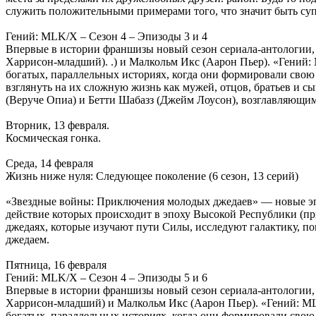
служить положительными примерами того, что значит быть суп
Гений: MLK/X – Сезон 4 – Эпизоды 3 и 4
Впервые в истории франшизы новый сезон сериала-антологии,
Харрисон-младший). .) и Малкольм Икс (Аарон Пьер). «Гений:
богатых, параллельных историях, когда они формировали свою
взглянуть на их сложную жизнь как мужей, отцов, братьев и с
(Веруче Опиа) и Бетти Шабазз (Джейм Лоусон), возглавляющим
Вторник, 13 февраля.
Космическая гонка.
Среда, 14 февраля
Жизнь ниже нуля: Следующее поколение (6 сезон, 13 серий)
«Звездные войны: Приключения молодых джедаев» — новые э
действие которых происходит в эпоху Высокой Республики (пр
джедаях, которые изучают пути Силы, исследуют галактику, п
джедаем.
Пятница, 16 февраля
Гений: MLK/X – Сезон 4 – Эпизоды 5 и 6
Впервые в истории франшизы новый сезон сериала-антологии,
Харрисон-младший) и Малкольм Икс (Аарон Пьер). «Гений: MLK
богатых, параллельных историях, когда они формировали свою