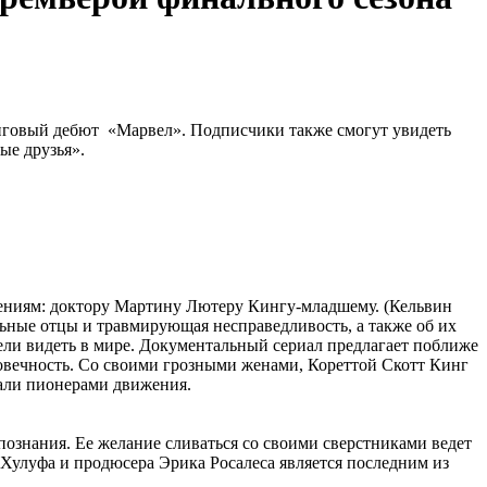
инговый дебют «Марвел». Подписчики также смогут увидеть
ые друзья».
гениям: доктору Мартину Лютеру Кингу-младшему. (Кельвин
ьные отцы и травмирующая несправедливость, а также об их
ели видеть в мире. Документальный сериал предлагает поближе
еловечность. Со своими грозными женами, Кореттой Скотт Кинг
тали пионерами движения.
опознания. Ее желание сливаться со своими сверстниками ведет
а Хулуфа и продюсера Эрика Росалеса является последним из