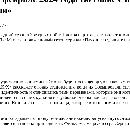
ия»
да.
ледний сезон « Звездных войн: Плохая партия», а также стрим
e Marvels, а также новый сезон сериала «Паук и его удивительн
 удостоенного премии «Эмми», будет посвящен двум знаковым 
/X» расскажет о годах становления, когда их формировали сил
 идентичность и становились теми переменами, которые они хот
ыновей, сняв с них культовые футболки, чтобы показать свою ч
и их, Кинг и Икс — два провидца, которые в конечном итоге с
зни, загадывает злополучное желание звезде, запуская путь сам
а является и где она принадлежит. Фильм «Сам» режиссера Серит