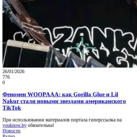
26/01/2026
776
0
Феномен WOOPAAA: как Gorilla Glue и Lil
Nakur стали новыми звездами американского
TikTok
При использовании материалов портала гиперссылка на
youknow.by
обязательна!
Новости
Радио