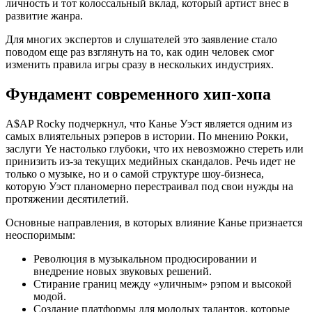
личность и тот колоссальный вклад, который артист внес в
развитие жанра.
Для многих экспертов и слушателей это заявление стало
поводом еще раз взглянуть на то, как один человек смог
изменить правила игры сразу в нескольких индустриях.
Фундамент современного хип-хопа
A$AP Rocky подчеркнул, что Канье Уэст является одним из
самых влиятельных рэперов в истории. По мнению Рокки,
заслуги Ye настолько глубоки, что их невозможно стереть или
принизить из-за текущих медийных скандалов. Речь идет не
только о музыке, но и о самой структуре шоу-бизнеса,
которую Уэст планомерно перестраивал под свои нужды на
протяжении десятилетий.
Основные направления, в которых влияние Канье признается
неоспоримым:
Революция в музыкальном продюсировании и
внедрение новых звуковых решений.
Стирание границ между «уличным» рэпом и высокой
модой.
Создание платформы для молодых талантов, которые