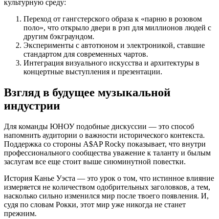
культурную среду:
Переход от гангстерского образа к «парню в розовом
поло», что открыло двери в рэп для миллионов людей с
другим бэкграундом.
Эксперименты с автотюном и электроникой, ставшие
стандартом для современных чартов.
Интеграция визуального искусства и архитектуры в
концертные выступления и презентации.
Взгляд в будущее музыкальной
индустрии
Для команды ЮНОУ подобные дискуссии — это способ
напомнить аудитории о важности исторического контекста.
Поддержка со стороны A$AP Rocky показывает, что внутри
профессионального сообщества уважение к таланту и былым
заслугам все еще стоит выше сиюминутной повестки.
История Канье Уэста — это урок о том, что истинное влияние
измеряется не количеством одобрительных заголовков, а тем,
насколько сильно изменился мир после твоего появления. И,
судя по словам Рокки, этот мир уже никогда не станет
прежним.