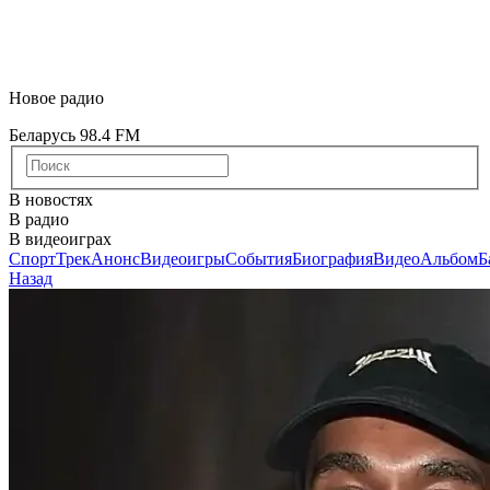
Новое радио
Беларусь 98.4 FM
В новостях
В радио
В видеоиграх
Спорт
Трек
Анонс
Видеоигры
События
Биография
Видео
Альбом
Б
Назад