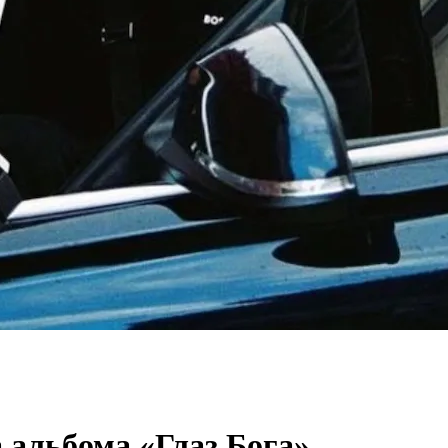
а альбома «Глаз Бога»