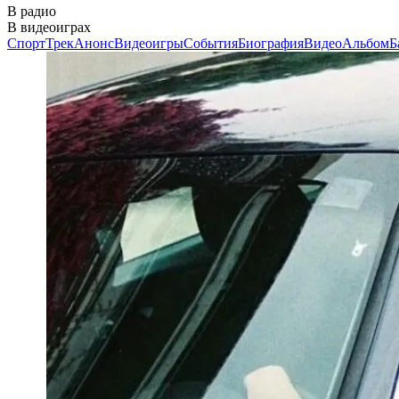
В радио
В видеоиграх
Спорт
Трек
Анонс
Видеоигры
События
Биография
Видео
Альбом
Б