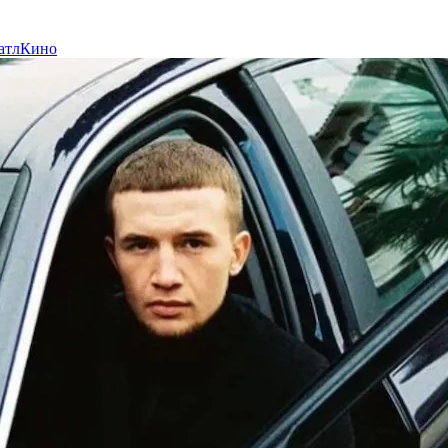
атл
Кино