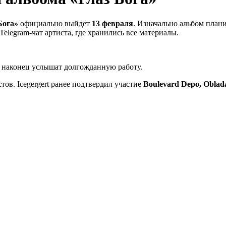
Бога»
официально выйдет
13 февраля
. Изначально альбом план
legram-чат артиста, где хранились все материалы.
и наконец услышат долгожданную работу.
ов. Icegergert ранее подтвердил участие
Boulevard Depo, Oblad