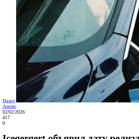
Назад
Анонс
02/02/2026
417
0
Icegergert объявил дату релиз