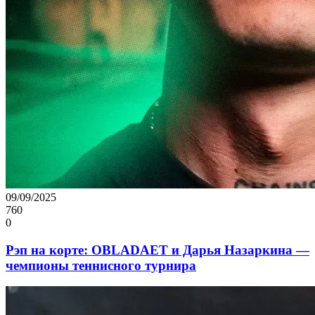
09/09/2025
760
0
Рэп на корте: OBLADAET и Дарья Назаркина —
чемпионы теннисного турнира