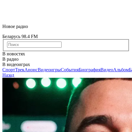
Новое радио
Беларусь 98.4 FM
В новостях
В радио
В видеоиграх
Спорт
Трек
Анонс
Видеоигры
События
Биография
Видео
Альбом
Б
Назад