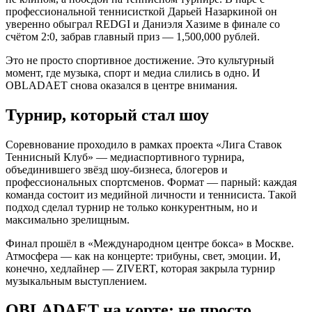
профессиональной теннисисткой Дарьей Назаркиной он
уверенно обыграл REDGI и Даниэля Хазиме в финале со
счётом 2:0, забрав главный приз — 1,500,000 рублей.
Это не просто спортивное достижение. Это культурный
момент, где музыка, спорт и медиа слились в одно. И
OBLADAET снова оказался в центре внимания.
Турнир, который стал шоу
Соревнование проходило в рамках проекта «Лига Ставок
Теннисный Клуб» — медиаспортивного турнира,
объединившего звёзд шоу-бизнеса, блогеров и
профессиональных спортсменов. Формат — парный: каждая
команда состоит из медийной личности и теннисиста. Такой
подход сделал турнир не только конкурентным, но и
максимально зрелищным.
Финал прошёл в «Международном центре бокса» в Москве.
Атмосфера — как на концерте: трибуны, свет, эмоции. И,
конечно, хедлайнер — ZIVERT, которая закрыла турнир
музыкальным выступлением.
OBLADAET на корте: не просто