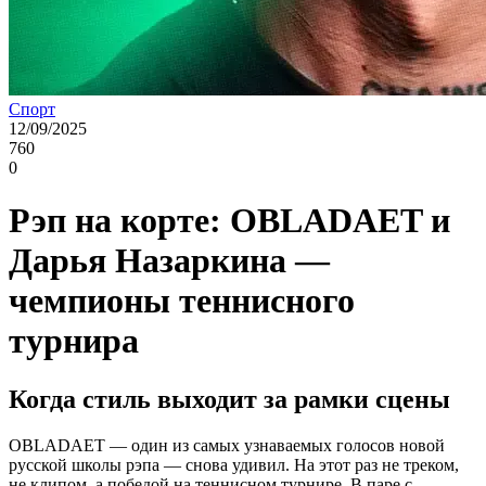
Спорт
12/09/2025
760
0
Рэп на корте: OBLADAET и
Дарья Назаркина —
чемпионы теннисного
турнира
Когда стиль выходит за рамки сцены
OBLADAET — один из самых узнаваемых голосов новой
русской школы рэпа — снова удивил. На этот раз не треком,
не клипом, а победой на теннисном турнире. В паре с