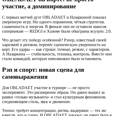
участие, а доминирование
С первых матчей дуэт OBLADAET и Назаркиной показал
уверенную игру. Ни одного поражения, чёткая стратегия,
слаженность и энергия. В финале они не оставили шансов
соперникам — REDGI и Хазиме были обыграны всухую: 2:0.
Что делает эту победу особенной? Рэпер, известный своей
харизмой и ритмом, перенёс сценическую уверенность на
корт. Его удары — как строки: точные, резкие, с характером.
А Назаркина — стабильность, техника, контроль. Вместе они
стали командой, которую невозможно было остановить.
Рэп и спорт: новая сцена для
самовыражения
Для OBLADAET участие в турнире — не просто
эксперимент. Это расширение образа. Он давно вышел за
рамки «только музыканта» и стал культурным феноменом,
соединяющим стиль, звук и движение.
Теннис требует концентрации, ритма, выдержки — тех же
качеств, что и сцена. И OBLADAET доказал: он умеет быть в