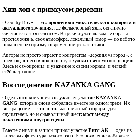
Хип-хоп с привкусом деревни
«Country Boy» — это
ироничный микс сельского колорита и
актуального звучания
, где фольклорный язык органично
сочетается с трэп-сленгом. В треке звучат знакомые образы —
простая жизнь, своя атмосфера, локальный юмор — но всё это
подано через призму современной рэп-эстетики.
Авторы не просто играют с контрастом «деревня vs город», а
превращают его в полноценную художественную концепцию.
Здесь и самоирония, и уважение к своим корням, и лёгкий
стёб над клише.
Воссоединение KAZANKA GANG
Отдельного внимания заслуживает участие
KAZANKA
GANG
, которые снова собрались вместе на одном треке. Их
возвращение — это не только приятный сюрприз для
слушателей, но и символичный жест:
мост между
поколениями внутри сцены
.
Вместе с ними в записи принял участие
Витя АК
— одна из
ключевых фигур уральского рэпа. Его появление добавляет