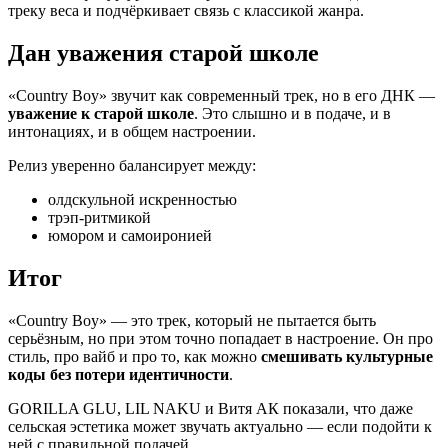
треку веса и подчёркивает связь с классикой жанра.
Дан уважения старой школе
«Country Boy» звучит как современный трек, но в его ДНК —
уважение к старой школе
. Это слышно и в подаче, и в
интонациях, и в общем настроении.
Релиз уверенно балансирует между:
олдскульной искренностью
трэп-ритмикой
юмором и самоиронией
Итог
«Country Boy» — это трек, который не пытается быть
серьёзным, но при этом точно попадает в настроение. Он про
стиль, про вайб и про то, как можно
смешивать культурные
коды без потери идентичности
.
GORILLA GLU, LIL NAKU и Витя АК показали, что даже
сельская эстетика может звучать актуально — если подойти к
ней с правильной подачей.