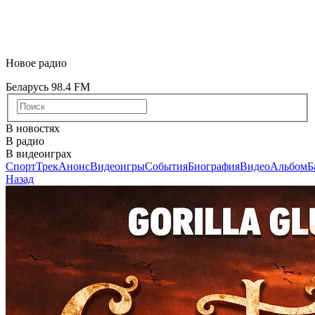
Новое радио
Беларусь 98.4 FM
В новостях
В радио
В видеоиграх
Спорт
Трек
Анонс
Видеоигры
События
Биография
Видео
Альбом
Б
Назад