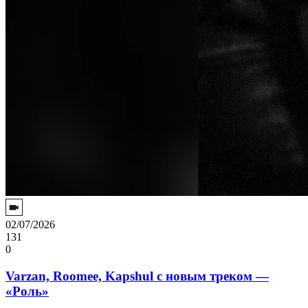
02/07/2026
131
0
Varzan, Roomee, Kapshul с новым треком —
«Роль»