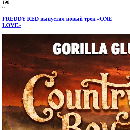
198
0
FREDDY RED выпустил новый трек «ONE
LOVE»