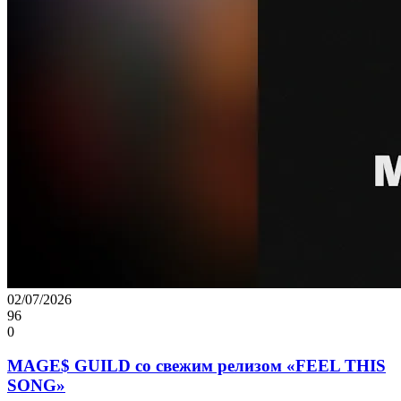
02/07/2026
96
0
MAGE$ GUILD со свежим релизом «FEEL THIS
SONG»