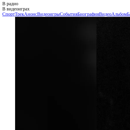
В радио
В видеоиграх
Спорт
Трек
Анонс
Видеоигры
События
Биография
Видео
Альбом
Б