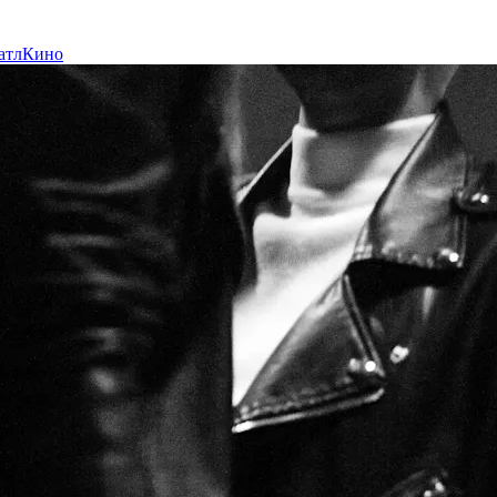
атл
Кино