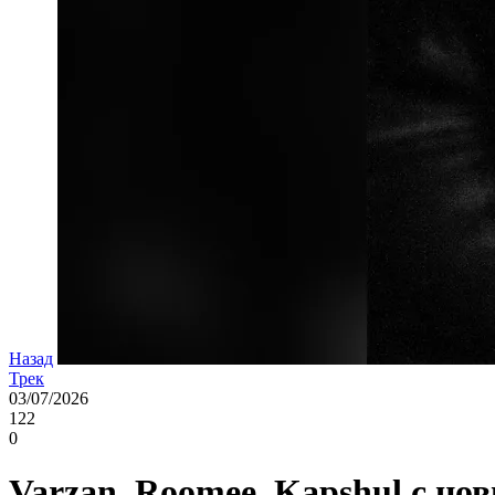
Назад
Трек
03/07/2026
122
0
Varzan, Roomee, Kapshul с н