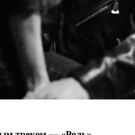
овым треком — «Роль»