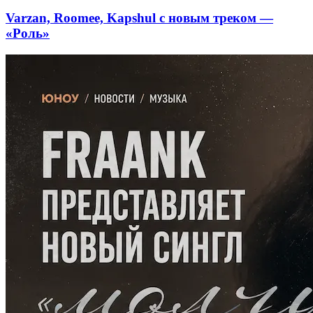
Varzan, Roomee, Kapshul с новым треком —
«Роль»