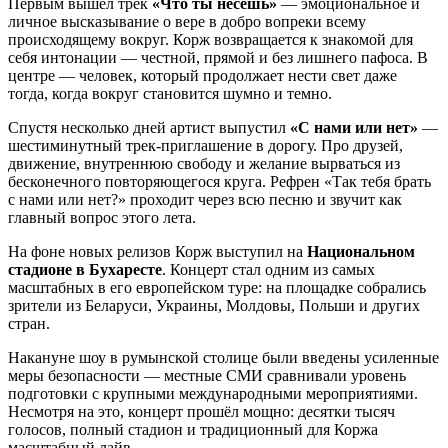
Первым вышел трек
«Что ты несёшь»
— эмоциональное и
личное высказывание о вере в добро вопреки всему
происходящему вокруг. Корж возвращается к знакомой для
себя интонации — честной, прямой и без лишнего пафоса. В
центре — человек, который продолжает нести свет даже
тогда, когда вокруг становится шумно и темно.
Спустя несколько дней артист выпустил
«С нами или нет»
—
шестиминутный трек-приглашение в дорогу. Про друзей,
движение, внутреннюю свободу и желание вырваться из
бесконечного повторяющегося круга. Рефрен «Так тебя брать
с нами или нет?» проходит через всю песню и звучит как
главный вопрос этого лета.
На фоне новых релизов Корж выступил на
Национальном
стадионе в Бухаресте
. Концерт стал одним из самых
масштабных в его европейском туре: на площадке собрались
зрители из Беларуси, Украины, Молдовы, Польши и других
стран.
Накануне шоу в румынской столице были введены усиленные
меры безопасности — местные СМИ сравнивали уровень
подготовки с крупными международными мероприятиями.
Несмотря на это, концерт прошёл мощно: десятки тысяч
голосов, полный стадион и традиционный для Коржа
масштабный лайв.