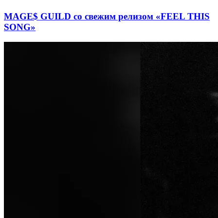
MAGE$ GUILD со свежим релизом «FEEL THIS
SONG»