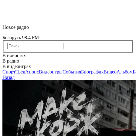
Новое радио
Беларусь 98.4 FM
В новостях
В радио
В видеоиграх
Спорт
Трек
Анонс
Видеоигры
События
Биография
Видео
Альбом
Б
Назад